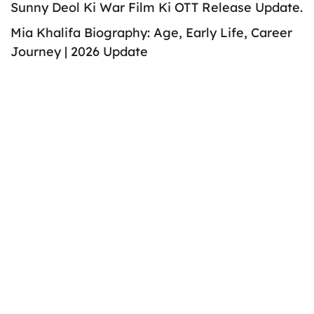
Sunny Deol Ki War Film Ki OTT Release Update.
Mia Khalifa Biography: Age, Early Life, Career
Journey | 2026 Update
Aiden Markram Biography: Age, Stats, Records,
Wife, and IPL Career
Anna Trincher Biography: Age, Songs,
Husband, & Career Details | Breaking Exclusiv
Untold Story
छत्तीसगढ़ के 20 लाख के इनामी तीन नक्सलियों ने महाराष्ट्र में किया
सरेंडर, हथियार भी सौंपे
Recent Comments
Border 2 Full Movie Online Kahan Dekhen?
Sunny Deol Ki War Film Ki OTT Release Update.