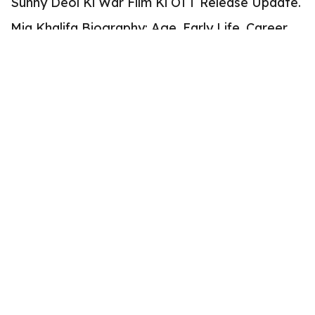
Sunny Deol Ki War Film Ki OTT Release Update.
Mia Khalifa Biography: Age, Early Life, Career
Journey | 2026 Update
Aiden Markram Biography: Age, Stats, Records,
Wife, and IPL Career
Anna Trincher Biography: Age, Songs, Husband,
& Career Details | Breaking Exclusiv Untold
Story
छत्तीसगढ़ के 20 लाख के इनामी तीन नक्सलियों ने महाराष्ट्र में किया
सरेंडर, हथियार भी सौंपे
Recent Comments
Border 2 Full Movie Online Kahan Dekhen?
Sunny Deol Ki War Film Ki OTT Release Update.